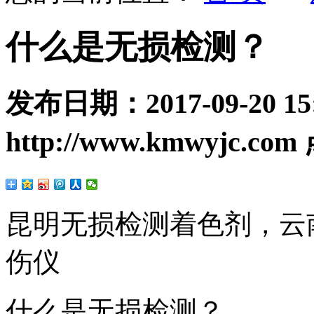
什么是无损检测？
发布日期：
2017-09-20 15
http://www.kmwyjc.com
昆明无损检测着色剂，云
伤仪
什么是无损检测？