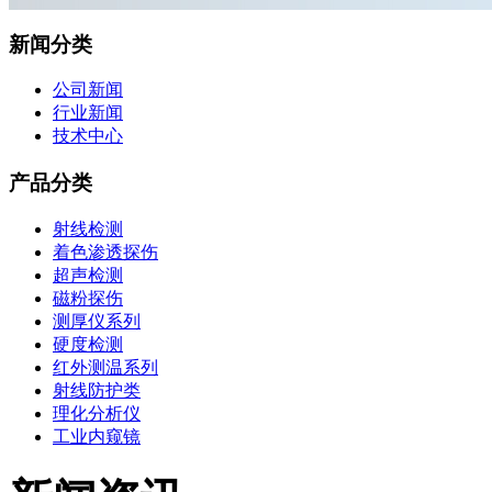
新闻分类
公司新闻
行业新闻
技术中心
产品分类
射线检测
着色渗透探伤
超声检测
磁粉探伤
测厚仪系列
硬度检测
红外测温系列
射线防护类
理化分析仪
工业内窥镜