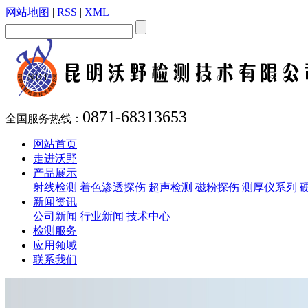
网站地图
|
RSS
|
XML
0871-68313653
全国服务热线：
网站首页
走进沃野
产品展示
射线检测
着色渗透探伤
超声检测
磁粉探伤
测厚仪系列
新闻资讯
公司新闻
行业新闻
技术中心
检测服务
应用领域
联系我们