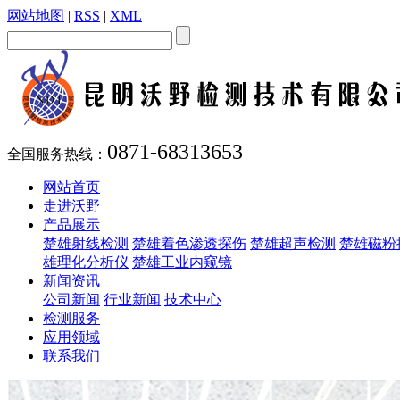
网站地图
|
RSS
|
XML
0871-68313653
全国服务热线：
网站首页
走进沃野
产品展示
楚雄射线检测
楚雄着色渗透探伤
楚雄超声检测
楚雄磁粉
雄理化分析仪
楚雄工业内窥镜
新闻资讯
公司新闻
行业新闻
技术中心
检测服务
应用领域
联系我们