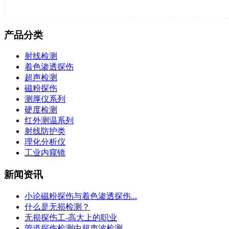
产品分类
射线检测
着色渗透探伤
超声检测
磁粉探伤
测厚仪系列
硬度检测
红外测温系列
射线防护类
理化分析仪
工业内窥镜
新闻资讯
小论磁粉探伤与着色渗透探伤...
什么是无损检测？
无损探伤工-高大上的职业
管道探伤检测中超声波检测、...