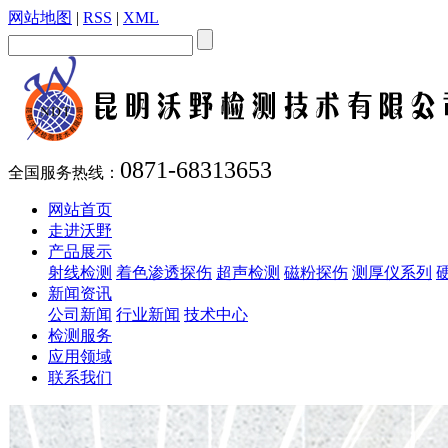
网站地图
|
RSS
|
XML
0871-68313653
全国服务热线：
网站首页
走进沃野
产品展示
射线检测
着色渗透探伤
超声检测
磁粉探伤
测厚仪系列
新闻资讯
公司新闻
行业新闻
技术中心
检测服务
应用领域
联系我们