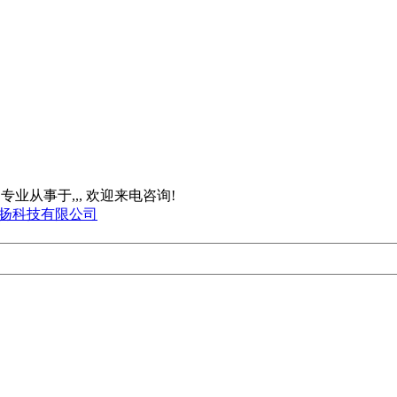
限公司 专业从事于
,
,
, 欢迎来电咨询!
扬科技有限公司