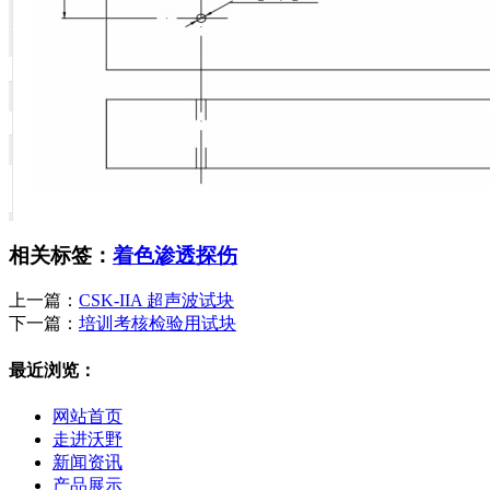
相关标签：
着色渗透探伤
上一篇：
CSK-IIA 超声波试块
下一篇：
培训考核检验用试块
最近浏览：
网站首页
走进沃野
新闻资讯
产品展示